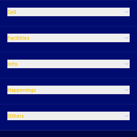
Cell
Facilities
Info
Happenings
Others