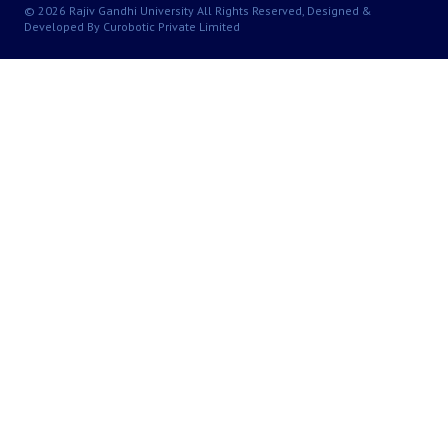
© 2026 Rajiv Gandhi University All Rights Reserved, Designed &
Developed By Curobotic Private Limited