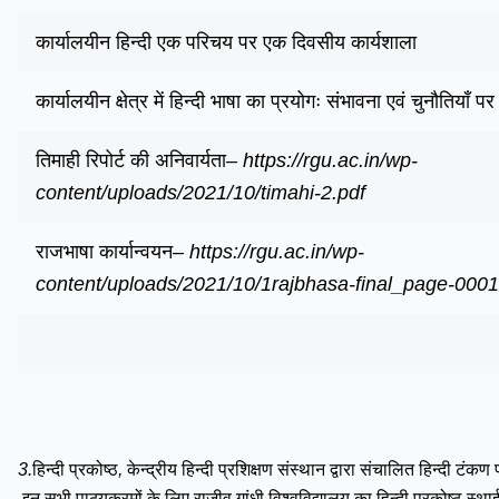
कार्यालयीन
हिन्दी
एक
परिचय
पर
एक
दिवसीय
कार्यशाला
कार्यालयीन
क्षेत्र
में
हिन्दी
भाषा
का
प्रयोगः
संभावना
एवं
चुनौतियाँ
पर
तिमाही
रिपोर्ट
की
अनिवार्यता
–
https://rgu.ac.in/wp-
content/uploads/2021/10/timahi-2.pdf
राजभाषा
कार्यान्वयन
–
https://rgu.ac.in/wp-
content/uploads/2021/10/1rajbhasa-final_page-0001
3.
हिन्दी
प्रकोष्ठ
,
केन्द्रीय
हिन्दी
प्रशिक्षण
संस्थान
द्वारा
संचालित
हिन्दी
टंकण
इन
सभी
पाठ्यक्रमों
के
लिए
राजीव
गांधी
विश्वविद्यालय
का
हिन्दी
प्रकोष्ठ
स्था