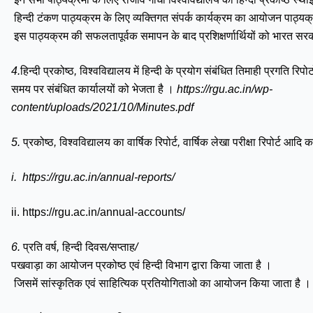
हिन्दी
टंकण
पाठ्यक्रम
के
लिए
व्यक्तिगत
संपर्क
कार्यक्रम
का
आयोजन
पाठ्यक
इस
पाठ्यक्रम
की
सफलतापूर्वक
समापन
के
बाद
प्रशिक्षर्णार्थियों
को
भारत
सरक
4.
हिन्दी
प्रकोष्ठ
,
विश्वविद्यालय
में
हिन्दी
के
प्रयोग
संबंधित
तिमाही
प्रगति
रिपोर्ट
समय
पर
संबंधित
कार्यालयों
को
भेजता
है
।
https://rgu.ac.in/wp-
content/uploads/2021/10/Minutes.pdf
5.
प्रकोष्ठ
,
विश्वविद्यालय
का
वार्षिक
रिपोर्ट
,
वार्षिक
लेखा
परीक्षा
रिपोर्ट
आदि
क
i.
https://rgu.ac.in/annual-reports/
ii.
https://rgu.ac.in/annual-accounts/
6.
प्रति
वर्ष
,
हिन्दी
दिवस
/
सप्ताह
/
पखवाड़ा
का
आयोजन
प्रकोष्ठ
एवं
हिन्दी
विभाग
द्वारा
किया
जाता
है
।
जिसमें
सांस्कृतिक
एवं
साहित्यिक
प्रतियोगिताओ
का
आयोजन
किया
जाता
है
।