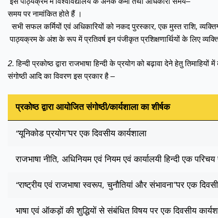
इस
पाठ्यक्रम
में
विश्वविद्यालय
के
अनेक
कर्मी
तथा
अधिकारी
समय
–
समय
पर
नामांकित
होते
हैं
।
सभी
सफल
कर्मियों
एवं
अधिकारियों
को
नकद
पुरस्कार
,
एक
मुस्त
राशि
,
व्यक्त
पाठ्यक्रम
के
अंश
के
रूप
में
प्रतिवर्ष
इन
पंजीकृत
प्रशिक्षणार्थियों
के
लिए
व्यक्
2.
हिन्दी
प्रकोष्ठ
द्वारा
राजभाषा
हिन्दी
के
प्रयोग
को
बढ़ावा
देने
हेतु
तिमाहियों
में
संगोष्ठी
आदि
का
विवरण
इस
प्रकार
है
–
प्रकोष्ठ
द्वारा
आयोजित
संगोष्ठी
/
कार्यशाला
का
शीर्षक
“
यूनिकोड
प्रयोग
”
पर
एक
दिवसीय
कार्यशाला
राजभाषा
नीति
,
अधिनियम
एवं
नियम
एवं
कार्यालयी
हिन्दी
एक
परिचय
“
राष्ट्रीय
एवं
राजभाषा
स्वरूप
,
चुनौतियां
और
संभावना
”
पर
एक
दिवस
भाषा
एवं
ऑकड़ों
की
शुद्धियों
से
संबंधित
विषय
पर
एक
दिवसीय
कार्य