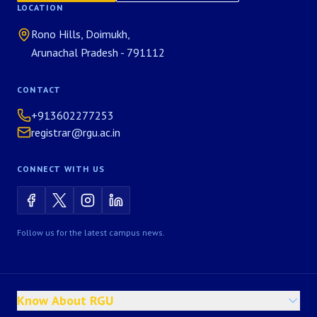
LOCATION
Rono Hills, Doimukh,
Arunachal Pradesh - 791112
CONTACT
+913602277253
registrar@rgu.ac.in
CONNECT WITH US
Follow us for the latest campus news.
Know About RGU