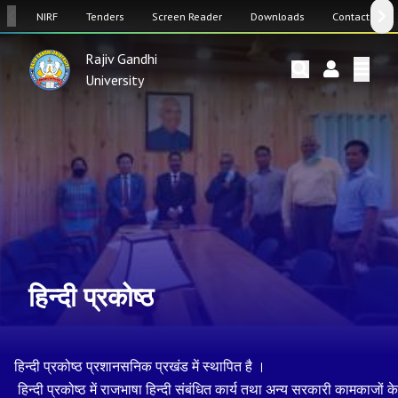
SW
NIRF
Tenders
Screen Reader
Downloads
Contact Us
Rajiv Gandhi
University
हिन्दी प्रकोष्ठ
हिन्दी
प्रकोष्ठ
प्रशानसनिक
प्रखंड
में
स्थापित
है
।
हिन्दी
प्रकोष्ठ
में
राजभाषा
हिन्दी
संबंधित
कार्य
तथा
अन्य
सरकारी
कामकाजों
के